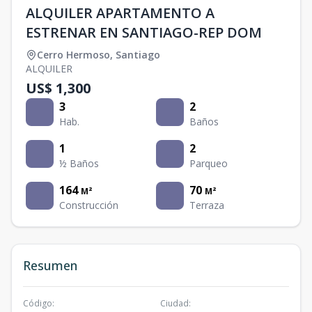
ALQUILER APARTAMENTO A
ESTRENAR EN SANTIAGO-REP DOM
Cerro Hermoso
,
Santiago
ALQUILER
US$ 1,300
3
2
Hab.
Baños
1
2
½ Baños
Parqueo
164
70
M²
M²
Construcción
Terraza
Resumen
Código
:
Ciudad
: