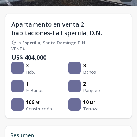
Apartamento en venta 2
habitaciones-La Esperiila, D.N.
La Esperilla
,
Santo Domingo D.N.
VENTA
US$ 404,000
3
3
Hab.
Baños
1
2
½ Baños
Parqueo
166
10
M²
M²
Construcción
Terraza
Resumen