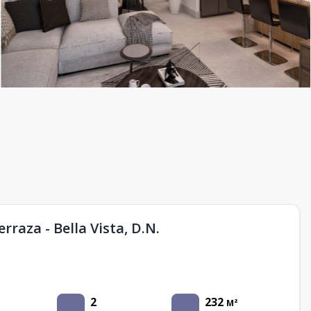
raza - Bella Vista, D.N.
2
232
M²