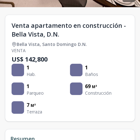
Venta apartamento en construcción -
Bella Vista, D.N.
Bella Vista
,
Santo Domingo D.N.
VENTA
US$ 142,800
1
1
Hab.
Baños
1
69
M²
Parqueo
Construcción
7
M²
Terraza
Resumen