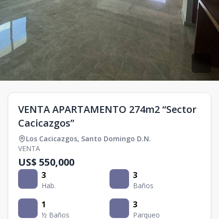
VENTA APARTAMENTO 274m2 “Sector
Cacicazgos”
Los Cacicazgos
,
Santo Domingo D.N.
VENTA
US$ 550,000
3
3
Hab.
Baños
1
3
½ Baños
Parqueo