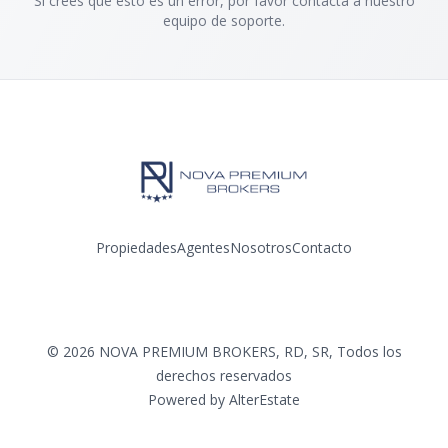
Si crees que esto es un error, por favor contacta a nuestro
equipo de soporte.
Propiedades
Agentes
Nosotros
Contacto
Facebook
Instagram
©
2026
NOVA PREMIUM BROKERS, RD, SR
,
Todos los
derechos reservados
Powered by
AlterEstate