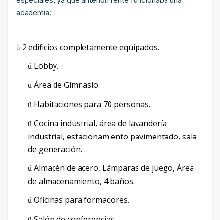
especiales, ya que anteriomrente funcionaba una
academia:
2 edificios completamente equipados.
ü
Lobby.
ü
Área de Gimnasio.
ü
Habitaciones para 70 personas.
ü
Cocina industrial, área de lavandería
ü
industrial, estacionamiento pavimentado, sala
de generación.
Almacén de acero, Lámparas de juego, Área
ü
de almacenamiento, 4 baños.
Oficinas para formadores.
ü
Salón de conferencias.
ü