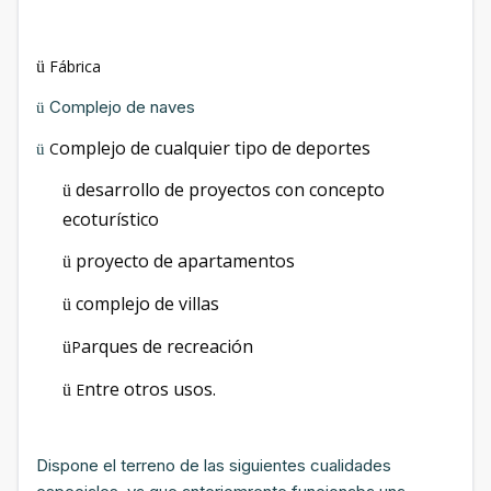
Fábrica
ü
Complejo de naves
ü
omplejo de cualquier tipo de deportes
C
ü
desarrollo de proyectos con concepto
ü
ecoturístico
proyecto de apartamentos
ü
complejo de villas
ü
arques de recreación
P
ü
ntre otros usos.
E
ü
Dispone el terreno de las siguientes cualidades