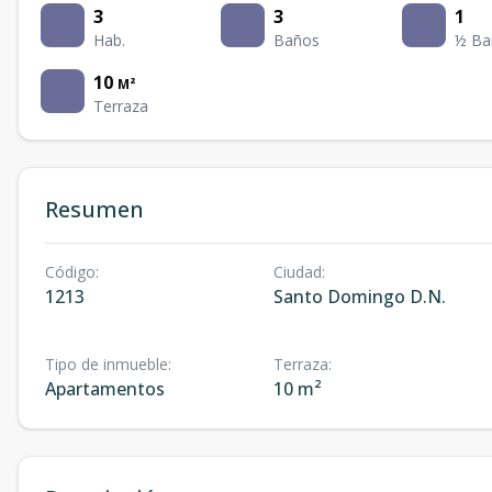
3
3
1
Hab.
Baños
½ Ba
10
M²
Terraza
Resumen
Código
:
Ciudad
:
1213
Santo Domingo D.N.
Tipo de inmueble
:
Terraza
:
Apartamentos
10 m²