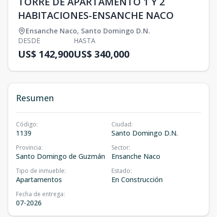
TORRE DE APARTAMENTO 1 Y 2
HABITACIONES-ENSANCHE NACO
Ensanche Naco
,
Santo Domingo D.N.
DESDE
HASTA
US$ 142,900
US$ 340,000
Resumen
Código
:
Ciudad
:
1139
Santo Domingo D.N.
Provincia
:
Sector
:
Santo Domingo de Guzmán
Ensanche Naco
Tipo de inmueble
:
Estado
:
Apartamentos
En Construcción
Fecha de entrega
:
07-2026