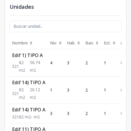
Unidades
Nombre
Niv.
Hab.
Ban.
Est.
m²
Edif 1) TIPO A
82
56.74
4
3
2
1
82
3
2
1
m2
m2
Edif 14) TIPO A
82
20.12
1
3
2
1
82
3
2
1
m2
m2
Edif 14) TIPO A
3
3
2
1
82
3
2
1
82
m2
-
m2
Edif 11) TIPO A