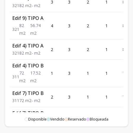
3
3
2
1
82
3
2
1
82
m2
-
m2
Edif 9) TIPO A
82
56.74
4
3
2
1
82
3
2
1
m2
m2
Edif 4) TIPO A
2
3
2
1
82
3
2
1
82
m2
-
m2
Edif 4) TIPO B
72
17.52
1
3
1
1
72
3
1
1
m2
m2
Edif 7) TIPO B
2
3
1
1
72
3
1
1
72
m2
-
m2
Edif 7) TIPO B
3
3
1
1
72
Disponible
Vendido
Reservado
Bloqueada
3
1
1
72
m2
-
m2
Edif 14) TIPO