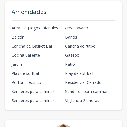
B
Amenidades
1
3
1
1
72
72
17.52
3
1
1
m2
m2
Area De Juegos Infantiles
ärea Lavado
Edif 8) TIPO B
Balcón
Baños
72
41.65
4
3
1
1
72
3
1
1
Cancha de Basket Ball
Cancha de fútbol
m2
m2
Cocina Caliente
Gazebo
Edif 7) TIPO B
2
3
1
1
72
Jardín
Patio
3
1
1
72
m2
-
m2
Play de softball
Play de softball
Edif 5) TIPO B
3
3
1
1
72
Portón Eléctrico
Residencial Cerrado
3
1
1
72
m2
-
m2
Senderos para caminar
Senderos para caminar
Senderos para caminar
Vigilancia 24 horas