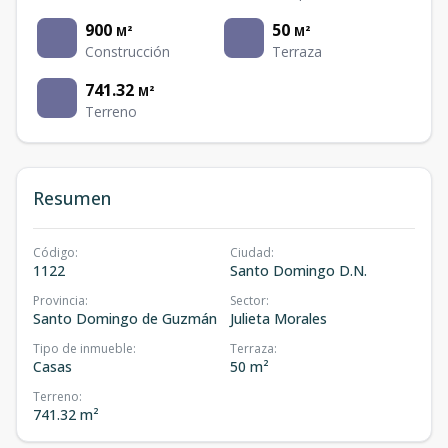
900
50
M²
M²
Construcción
Terraza
741.32
M²
Terreno
Resumen
Código
:
Ciudad
:
1122
Santo Domingo D.N.
Provincia
:
Sector
:
Santo Domingo de Guzmán
Julieta Morales
Tipo de inmueble
:
Terraza
:
Casas
50 m²
Terreno
:
741.32 m²