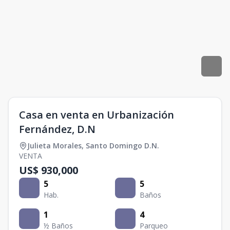
Casa en venta en Urbanización
Fernández, D.N
Julieta Morales
,
Santo Domingo D.N.
VENTA
US$ 930,000
5
5
Hab.
Baños
1
4
½ Baños
Parqueo