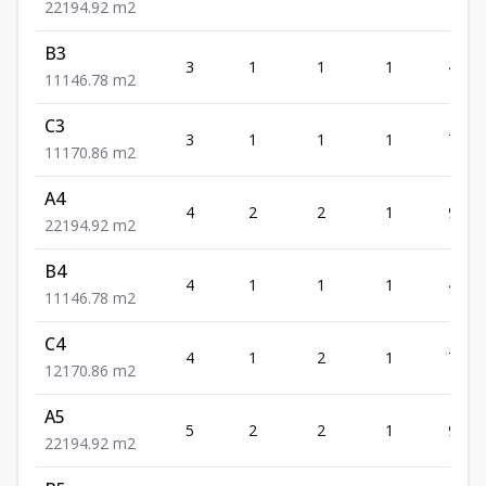
2
2
1
94.92
m2
B3
3
1
1
1
46.78
1
1
1
46.78
m2
C3
3
1
1
1
70.86
1
1
1
70.86
m2
A4
4
2
2
1
94.92
2
2
1
94.92
m2
B4
4
1
1
1
46.78
1
1
1
46.78
m2
C4
4
1
2
1
70.86
1
2
1
70.86
m2
A5
5
2
2
1
94.92
2
2
1
94.92
m2