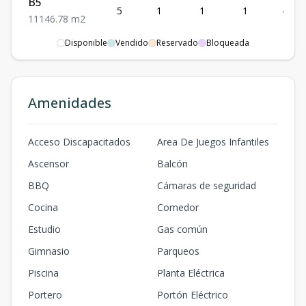
B5
5
1
1
1
46.78
1
1
1
46.78
m2
Disponible
Vendido
Reservado
Bloqueada
A2
2
2
2
1
94.92
2
2
1
94.92
m2
Amenidades
Acceso Discapacitados
Area De Juegos Infantiles
Ascensor
Balcón
BBQ
Cámaras de seguridad
Cocina
Comedor
Estudio
Gas común
Gimnasio
Parqueos
Piscina
Planta Eléctrica
Portero
Portón Eléctrico