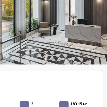
2
183.15
M²