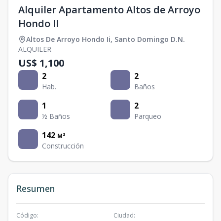
Alquiler Apartamento Altos de Arroyo
Hondo II
Altos De Arroyo Hondo Ii
,
Santo Domingo D.N.
ALQUILER
US$ 1,100
2
2
Hab.
Baños
1
2
½ Baños
Parqueo
142
M²
Construcción
Resumen
Código
:
Ciudad
: