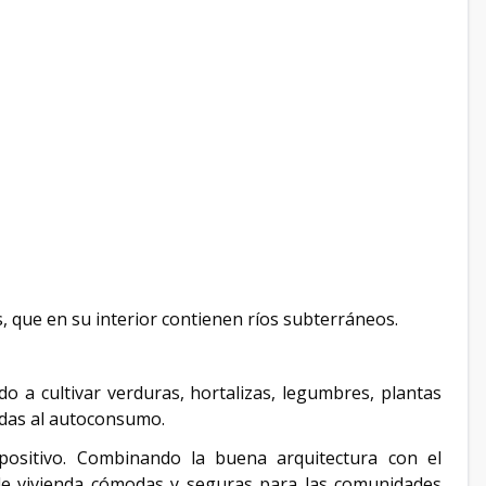
 que en su interior contienen ríos subterráneos.
ado a cultivar verduras, hortalizas, legumbres, plantas
adas al autoconsumo.
ositivo. Combinando la buena arquitectura con el
e vivienda cómodas y seguras para las comunidades