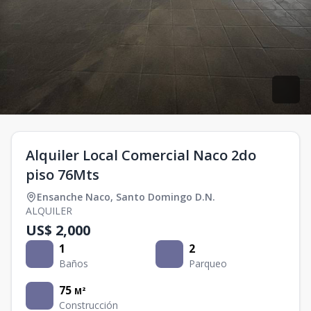
Alquiler Local Comercial Naco 2do
piso 76Mts
Ensanche Naco
,
Santo Domingo D.N.
ALQUILER
US$ 2,000
1
2
Baños
Parqueo
75
M²
Construcción