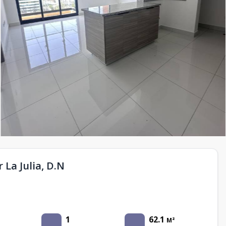
 La Julia, D.N
1
62.1
M²