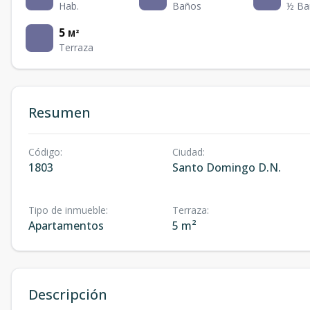
Hab.
Baños
½ Ba
5
M²
Terraza
Resumen
Código
:
Ciudad
:
1803
Santo Domingo D.N.
Tipo de inmueble
:
Terraza
:
Apartamentos
5 m²
Descripción