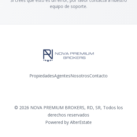
Si crees que esto es un error, por favor contacta a nuestro
equipo de soporte.
Propiedades
Agentes
Nosotros
Contacto
Facebook
Instagram
©
2026
NOVA PREMIUM BROKERS, RD, SR
,
Todos los
derechos reservados
Powered by
AlterEstate