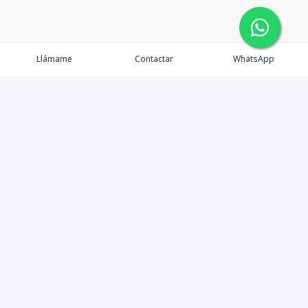
Llámame
Contactar
WhatsApp
Propiedades
Agentes
Nosotros
Contacto
Facebook
Instagram