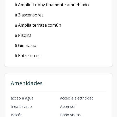
Amplio Lobby finamente amueblado
ü
3 ascensores
ü
Amplia terraza común
ü
Piscina
ü
Gimnasio
ü
Entre otros
ü
Amenidades
acceo a agua
acceo a electricidad
ärea Lavado
Ascensor
Balcón
Baño visitas