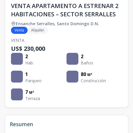
VENTA APARTAMENTO A ESTRENAR 2
HABITACIONES – SECTOR SERRALLES
Ensanche Serralles
,
Santo Domingo D.N.
Venta
Alquiler
VENTA
US$ 230,000
2
2
Hab.
Baños
1
80
M²
Parqueo
Construcción
7
M²
Terraza
Resumen