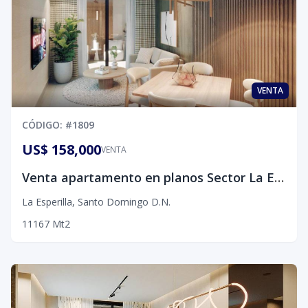
VENTA
CÓDIGO
: #
1809
US$ 158,000
VENTA
Venta apartamento en planos Sector La Esperilla, D.N.
La Esperilla
,
Santo Domingo D.N.
1
1
1
67
Mt2