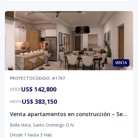
VENTA
PROYECTO
CÓDIGO
: #
1767
US$ 142,800
DESDE
US$ 383,150
HASTA
Venta apartamentos en construcción – Sector Bella Vista
Bella Vista
,
Santo Domingo D.N.
Desde
1
hasta
3
Hab.