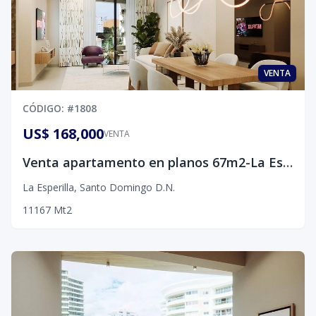
VENTA
CÓDIGO
: #
1808
US$ 168,000
VENTA
Venta apartamento en planos 67m2-La Esperiila, D.N.
La Esperilla
,
Santo Domingo D.N.
1
1
1
67
Mt2