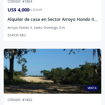
CÓDIGO
: #
1824
US$ 4,000
ALQUILER
Alquiler de casa en Sector Arroyo Hondo II, D.N
Arroyo Hondo II
,
Santo Domingo D.N.
5
5
4
530
Mt2
VENTA
CÓDIGO
: #
1822