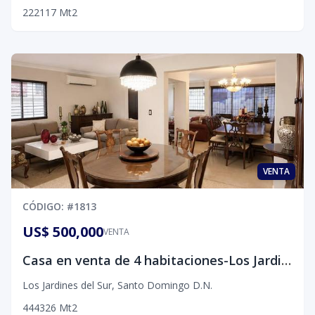
2
2
2
117
Mt2
VENTA
CÓDIGO
: #
1813
US$ 500,000
VENTA
Casa en venta de 4 habitaciones-Los Jardines del Sur, D.N
Los Jardines del Sur
,
Santo Domingo D.N.
4
4
4
326
Mt2