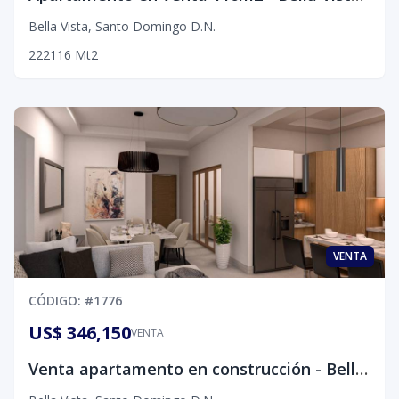
Bella Vista
,
Santo Domingo D.N.
2
2
2
116
Mt2
VENTA
CÓDIGO
: #
1776
US$ 346,150
VENTA
Venta apartamento en construcción - Bella Vista, D.N.