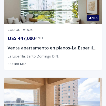
VENTA
CÓDIGO
: #
1806
US$ 447,000
VENTA
Venta apartamento en planos-La Esperiila, D.N.
La Esperilla
,
Santo Domingo D.N.
3
3
3
180
Mt2