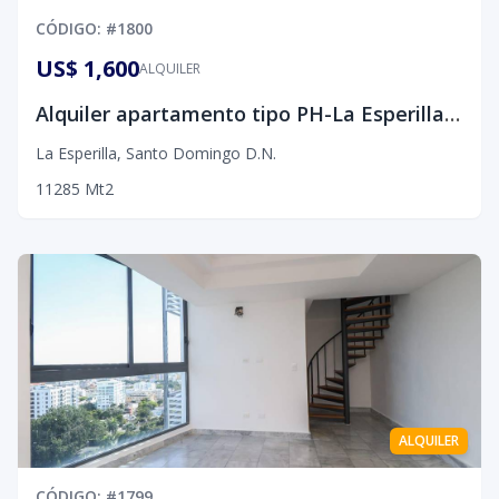
CÓDIGO
: #
1800
US$ 1,600
ALQUILER
Alquiler apartamento tipo PH-La Esperilla, D.N
La Esperilla
,
Santo Domingo D.N.
1
1
2
85
Mt2
ALQUILER
CÓDIGO
: #
1799