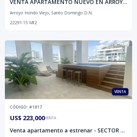
VENTA APARTAMENTO NUEVO EN ARROYO HONDO VIEJO
Arroyo Hondo Viejo
,
Santo Domingo D.N.
2
2
2
91.15
Mt2
VENTA
CÓDIGO
: #
1817
US$ 223,000
VENTA
Venta apartamento a estrenar - SECTOR NACO