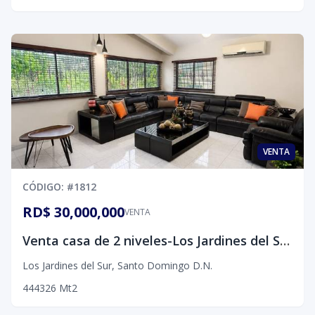
VENTA
CÓDIGO
: #
1812
RD$ 30,000,000
VENTA
Venta casa de 2 niveles-Los Jardines del Sur, D.N
Los Jardines del Sur
,
Santo Domingo D.N.
4
4
4
326
Mt2