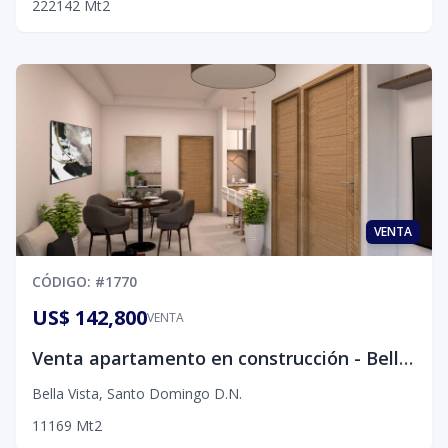
2
2
2
142
Mt2
VENTA
CÓDIGO
: #
1770
US$ 142,800
VENTA
Venta apartamento en construcción - Bella Vista, D.N.
Bella Vista
,
Santo Domingo D.N.
1
1
1
69
Mt2