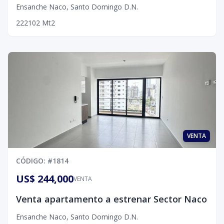
Ensanche Naco
,
Santo Domingo D.N.
2
2
2
102
Mt2
VENTA
CÓDIGO
: #
1814
US$ 244,000
VENTA
Venta apartamento a estrenar Sector Naco
Ensanche Naco
,
Santo Domingo D.N.