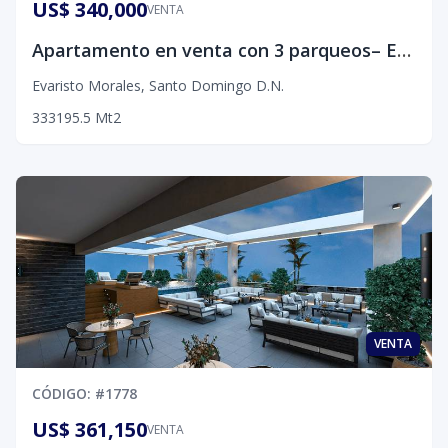
US$ 340,000
VENTA
Apartamento en venta con 3 parqueos– Evaristo Morales, D.N.
Evaristo Morales
,
Santo Domingo D.N.
3
3
3
195.5
Mt2
VENTA
CÓDIGO
: #
1778
US$ 361,150
VENTA