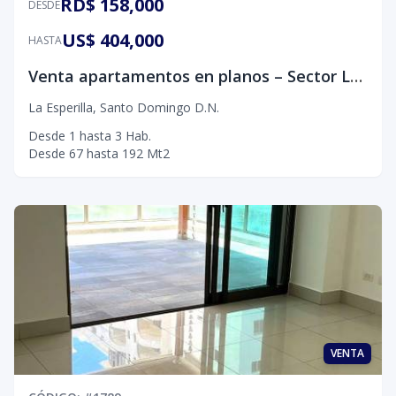
RD$ 158,000
DESDE
US$ 404,000
HASTA
Venta apartamentos en planos – Sector La Esperilla
La Esperilla
,
Santo Domingo D.N.
Desde
1
hasta
3
Hab.
Desde
67
hasta
192
Mt2
VENTA