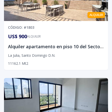
ALQUILER
CÓDIGO
: #
1803
US$ 900
ALQUILER
Alquiler apartamento en piso 10 del Sector La Julia, D.N
La Julia
,
Santo Domingo D.N.
1
1
1
62.1
Mt2