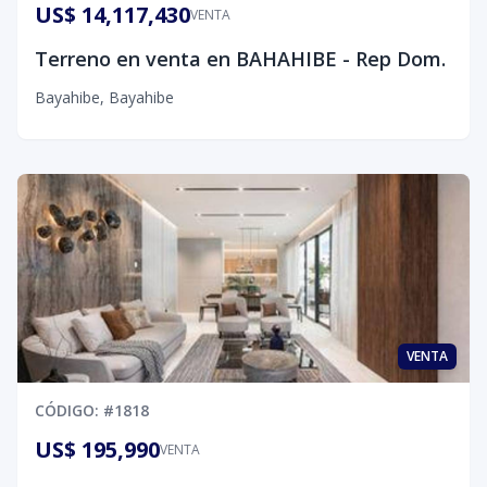
US$ 14,117,430
VENTA
Terreno en venta en BAHAHIBE - Rep Dom.
Bayahibe
,
Bayahibe
VENTA
CÓDIGO
: #
1818
US$ 195,990
VENTA