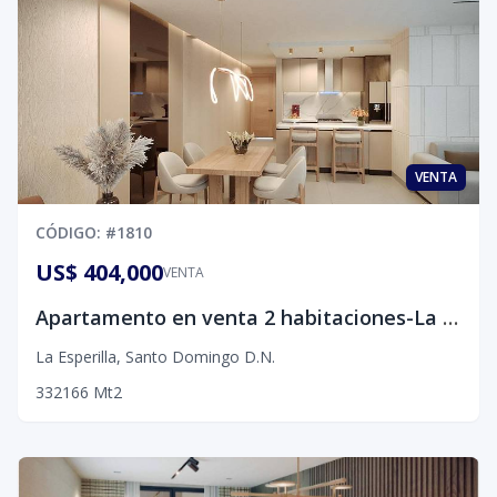
VENTA
CÓDIGO
: #
1810
US$ 404,000
VENTA
Apartamento en venta 2 habitaciones-La Esperiila, D.N.
La Esperilla
,
Santo Domingo D.N.
3
3
2
166
Mt2