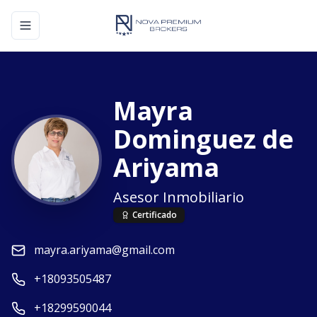
Toggle navigation menu
Mayra
Dominguez de
Ariyama
Asesor Inmobiliario
Certificado
mayra.ariyama@gmail.com
+18093505487
+18299590044