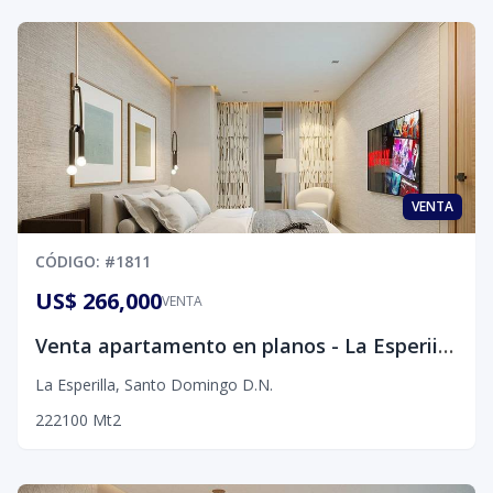
VENTA
CÓDIGO
: #
1811
US$ 266,000
VENTA
Venta apartamento en planos - La Esperiila, D.N.
La Esperilla
,
Santo Domingo D.N.
2
2
2
100
Mt2