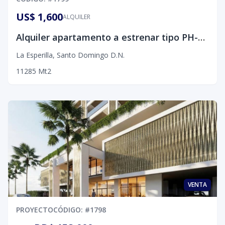
US$ 1,600
ALQUILER
Alquiler apartamento a estrenar tipo PH-La Esperilla, D.N
La Esperilla
,
Santo Domingo D.N.
1
1
2
85
Mt2
VENTA
PROYECTO
CÓDIGO
: #
1798