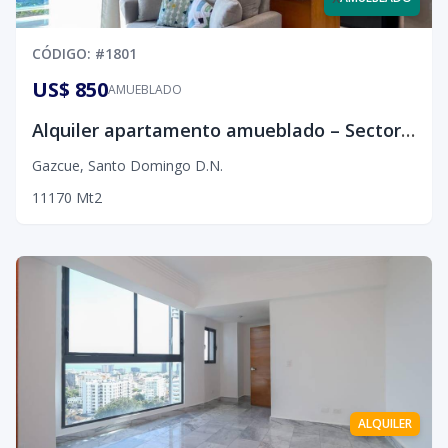
CÓDIGO
: #
1801
US$ 850
AMUEBLADO
Alquiler apartamento amueblado – Sector Gazcue, D.N
Gazcue
,
Santo Domingo D.N.
1
1
1
70
Mt2
ALQUILER