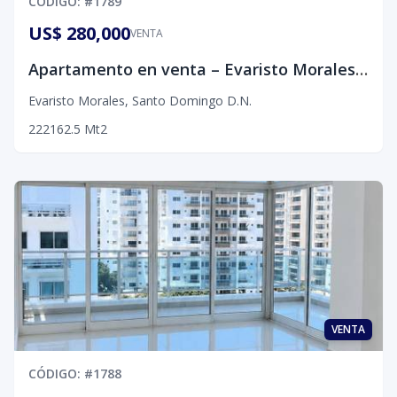
CÓDIGO
: #
1789
US$ 280,000
VENTA
Apartamento en venta – Evaristo Morales, D.N.
Evaristo Morales
,
Santo Domingo D.N.
2
2
2
162.5
Mt2
VENTA
CÓDIGO
: #
1788