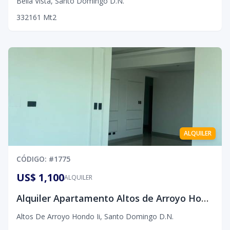
Bella Vista
,
Santo Domingo D.N.
3
3
2
161
Mt2
ALQUILER
CÓDIGO
: #
1775
US$ 1,100
ALQUILER
Alquiler Apartamento Altos de Arroyo Hondo II
Altos De Arroyo Hondo Ii
,
Santo Domingo D.N.