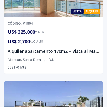
VENTA
ALQUILER
CÓDIGO
: #
1804
US$ 325,000
VENTA
US$ 2,700
ALQUILER
Alquiler apartamento 170m2 – Vista al Mar, Malecón D.N
Malecon
,
Santo Domingo D.N.
3
3
2
170
Mt2