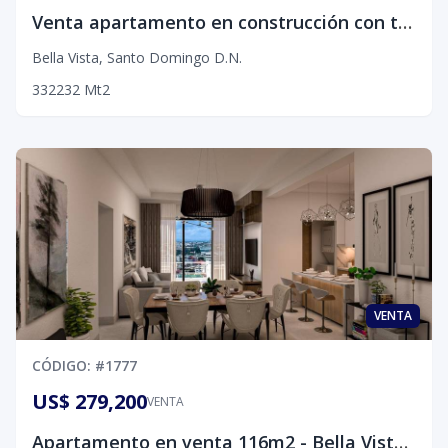
Venta apartamento en construcción con terraza - Bella Vista, D.N.
Bella Vista
,
Santo Domingo D.N.
3
3
2
232
Mt2
VENTA
CÓDIGO
: #
1777
US$ 279,200
VENTA
Apartamento en venta 116m2 - Bella Vista, D.N.