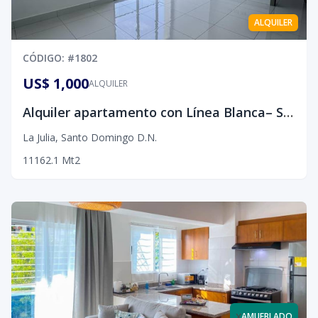
ALQUILER
CÓDIGO
: #
1802
US$ 1,000
ALQUILER
Alquiler apartamento con Línea Blanca– Sector La Julia, D.N
La Julia
,
Santo Domingo D.N.
1
1
1
62.1
Mt2
x
AMUEBLADO